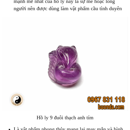
mạnh mẽ nhất của hồ ly này là sự mê hoặc lòng
người nên được dùng làm vật phẩm cầu tình duyên
Hồ ly 9 đuôi thạch anh tím
Là vật phẩm phong thủy mang lại may mắn và bình