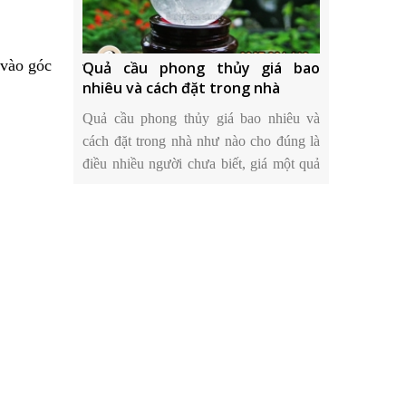
 vào góc
ủy uy tín ở
Quả cầu phong thủy giá bao
Cửa hàng đá
anh
nhiêu và cách đặt trong nhà
Hà Nội bán 
àng đá phong
Quả cầu phong thủy giá bao nhiêu và
Hoàng Gia Bả
 đá thạch anh
cách đặt trong nhà như nào cho đúng là
thủy uy tín ở
i và lựa chọn
điều nhiều người chưa biết, giá một quả
được nhiều ng
ng thủy, đá
cầu thạch anh rẻ nhất cũng phải từ 1-2
để mua vật
hà, nền mộ.
triệu đồng.
thạch anh vụn