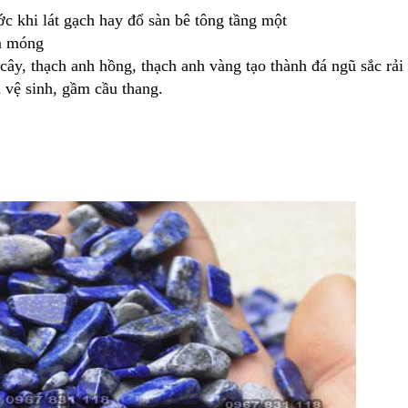
ớc khi lát gạch hay đổ sàn bê tông tầng một
àm móng
 cây, thạch anh hồng, thạch anh vàng tạo thành đá ngũ sắc rải
 ở
Quả cầu phong thủy giá bao
Cửa hàng đá phong th
nhiêu và cách đặt trong nhà
Hà Nội bán đá thạch 
à vệ sinh, gầm cầu thang.
ng
Quả cầu phong thủy giá bao nhiêu và
Hoàng Gia Bảo là Cửa h
anh
cách đặt trong nhà như nào cho đúng là
thủy uy tín ở Hà Nội bán
họn
điều nhiều người chưa biết, giá một quả
được nhiều người biết tớ
đá
cầu thạch anh rẻ nhất cũng phải từ 1-2
để mua vật phẩm pho
triệu đồng.
thạch anh vụn rải nền n