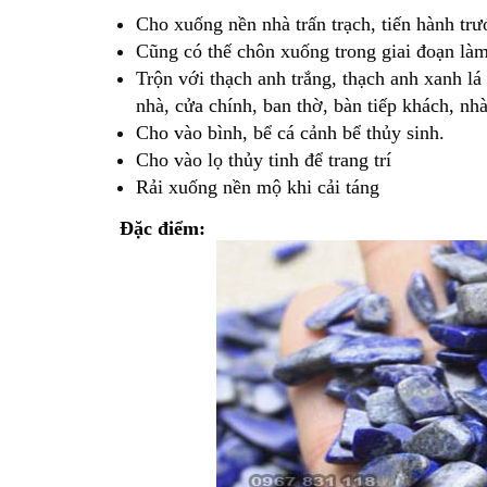
Cho xuống nền nhà trấn trạch, tiến hành trư
Cũng có thế chôn xuống trong giai đoạn l
Trộn với thạch anh trắng, thạch anh xanh lá
Cửa hàng đá phong thủy uy tín
Hà Nội bán đá thạch anh
nhà, cửa chính, ban thờ, bàn tiếp khách, nh
Cho vào bình, bể cá cảnh bể thủy sinh.
Hoàng Gia Bảo là Cửa hàng đá pho
Cho vào lọ thủy tinh để trang trí
thủy uy tín ở Hà Nội bán đá thạch 
Rải xuống nền mộ khi cải táng
được nhiều người biết tới và lựa c
để mua vật phẩm phong thủy, 
Đặc điểm:
thạch anh vụn rải nền nhà, nền mộ.