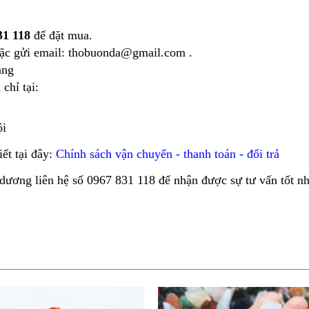
31 118
để đặt mua.
hoặc gửi email: thobuonda@gmail.com .
àng
chỉ tại:
i
iết tại đây:
Chính sách vận chuyển - thanh toán - đổi trả
dương liên hệ số 0967 831 118 để nhận được sự tư vấn tốt n