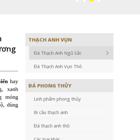
h
THẠCH ANH VỤN
ương
Đá Thạch Anh Ngũ Sắc
Đá Thạch Anh Vụn Thô
iển
hay
ĐÁ PHONG THỦY
g, xanh
ng móng
Linh phẩm phong thủy
bộ, dùng
Bi cầu thạch anh
Đá thạch anh thô
Các loại khác