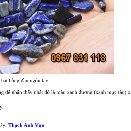
 hạt bằng đầu ngón tay
g dễ nhận thấy nhất đó là màu xanh dương (xanh mực tàu) x
y.
đây:
Thạch Anh Vụn